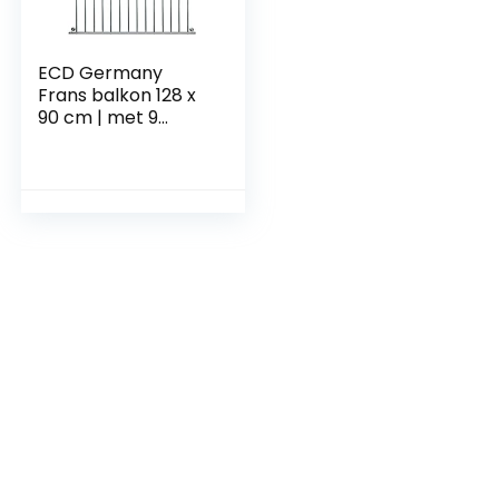
ECD Germany
Frans balkon 128 x
90 cm | met 9
vulstaven |
glanzend |
roestvrijstaal |
balkonreling
raamrooster