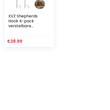
XVZ Shepherds
Hook 4-pack
verstelbare
Shepherd Hook, 120
cm supersterke
metalen tuinhaken
€
28.99
voor het ophangen
van vogelhuisjes,
bloempotten,
lantaarns,
bruiloftsdecoratie,
zwart