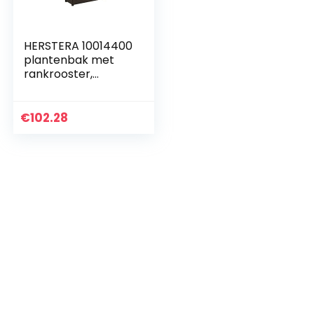
HERSTERA 10014400
plantenbak met
rankrooster,
donkerbruin, 100 x
43 x 142 cm
€
102.28