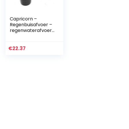
Capricorn –
Regenbuisafvoer –
regenwaterafvoer
– dakgootafvoer –
regenafvoer – Q3-
zwart
€
22.37