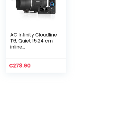
AC Infinity Cloudline
T6, Quiet 15,24 cm
inline
luchtventilator met
temperatuurvochti
gheidscontroller,
€
278.90
bluetooth-app,
ventilatie-uitlaat,
voor
verwarmingskoele
erbooster,
groeitenten,
hydrocultuur