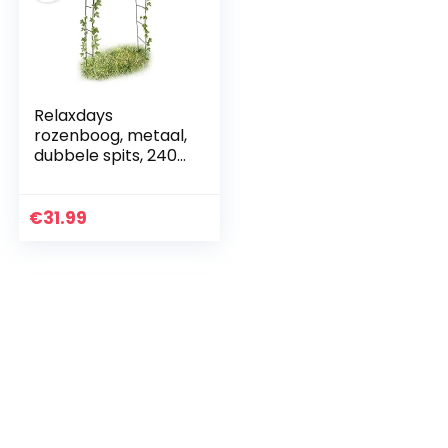
Relaxdays
rozenboog, metaal,
dubbele spits, 240
cm hoog, rankhulp
voor rozen of
klimplanten, voor
€
31.99
buiten, groen