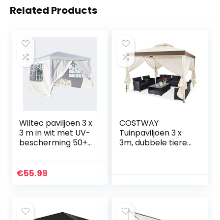
Related Products
Wiltec paviljoen 3 x
COSTWAY
3 m in wit met UV-
Tuinpaviljoen 3 x
bescherming 50+,
3m, dubbele tiered
tuinpaviljoen
dak zacht boven
afneembare
buiten onderdak
zijkanten,
partytent tuintent
€
55.99
partytent met
met stalen frame,
ramen voor
4 afneembare
bijvoorbeeld
volledig gesloten
terras en festivals
zijwanden met rits,